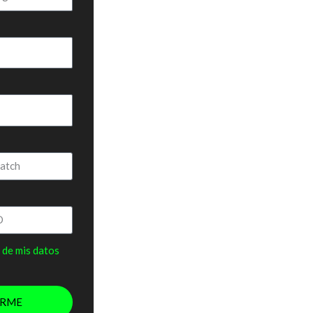
 de mis datos
ARME