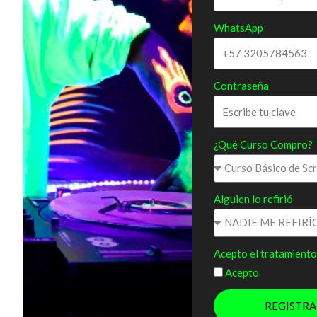
WhatsApp
Contraseña
¿Qué Curso Compro?
Alguien lo refirió
Acepto el tratamiento
Acepto
REGISTR